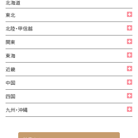
北海道
東北
全て
北陸・甲信越
青森県
全て
関東
秋田県
福井県
全て
東海
岩手県
石川県
東京都
全て
近畿
宮城県
富山県
神奈川県
愛知県
山形県
全て
中国
新潟県
埼玉県
岐阜県
福島県
大阪府
長野県
全て
四国
千葉県
三重県
兵庫県
山梨県
山口県
茨城県
全て
九州・沖縄
静岡県
京都府
広島県
栃木県
愛媛県
全て
滋賀県
島根県
郡馬県
香川県
福岡県
和歌山県
鳥取県