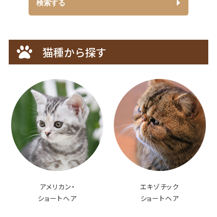
高知県
検索する
佐賀県
奈良県
岡山県
徳島県
長崎県
大分県
猫種から探す
熊本県
宮崎県
鹿児島県
沖縄県
アメリカン・
エキゾチック
ショートヘア
ショートヘア