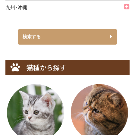
兵庫県
山梨県
山口県
茨城県
全て
九州・沖縄
静岡県
京都府
広島県
栃木県
愛媛県
全て
滋賀県
島根県
郡馬県
香川県
福岡県
和歌山県
鳥取県
高知県
検索する
佐賀県
奈良県
岡山県
徳島県
長崎県
大分県
猫種から探す
熊本県
宮崎県
鹿児島県
沖縄県