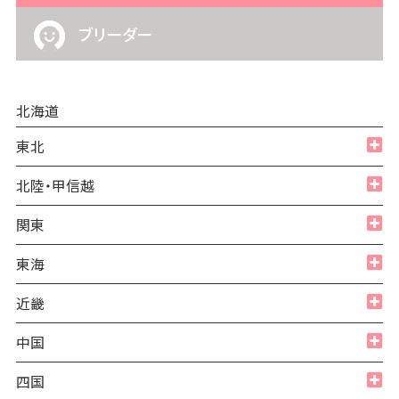
ブリーダー
北海道
東北
全て
北陸・甲信越
青森県
全て
関東
秋田県
福井県
全て
東海
岩手県
石川県
東京都
全て
近畿
宮城県
富山県
神奈川県
愛知県
山形県
全て
中国
新潟県
埼玉県
岐阜県
福島県
大阪府
長野県
全て
四国
千葉県
三重県