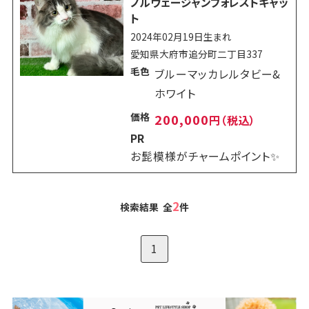
ノルウェージャンフォレストキャッ
ト
2024年02月19日生まれ
愛知県大府市追分町二丁目337
毛色
ブルーマッカレルタビー&
ホワイト
価格
200,000
円（税込）
PR
お髭模様がチャームポイント✨
2
検索結果 全
件
1